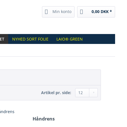
Min konto
0,00 DKK *
ET
NYHED SORT FOLIE
LAIO® GREEN
Artikel pr. side:
Håndrens