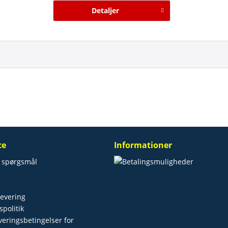
Detaljer
ce
Informationer
e spørgsmål
levering
spolitik
everingsbetingelser for