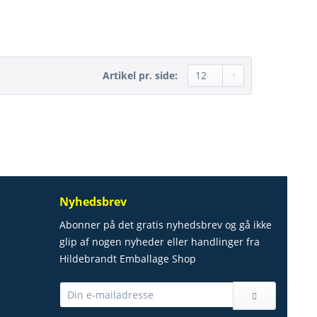
Artikel pr. side:
Nyhedsbrev
Abonner på det gratis nyhedsbrev og gå ikke
glip af nogen nyheder eller handlinger fra
Hildebrandt Emballage Shop