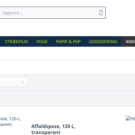
STRÆKFILM
FOLIE
PAPIR & PAP
GODSSIKRING
AND
Affaldspose, 120 L,
transparent