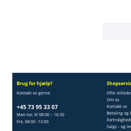
Brug for hjælp?
Shopservi
Kontakt os gerne:
Ofte stilled
Om os
+45 73 95 33 07
Kontakt os
Betaling og 
Man-tor, kl 08:00 – 16:30
Fortrolighed
Fre, 08:00 -13:00
Salgs - og l