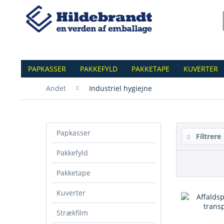
PAPKASSER
PAKKEFYLD
PAKKETAPE
KUVERTER
Andet
Industriel hygiejne
Papkasser
Filtrere
Pakkefyld
Pakketape
Kuverter
Strækfilm