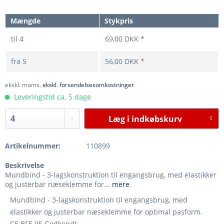
Mængde
Stykpris
til
4
69,00 DKK *
fra
5
56,00 DKK *
ekskl. moms.
ekskl. forsendelsesomkostninger
Leveringstid ca. 5 dage
Læg i
indkøbskurv
Artikelnummer:
110899
Beskrivelse
Mundbind - 3-lagskonstruktion til engangsbrug, med elastikker
og justerbar næseklemme for...
mere
Mundbind - 3-lagskonstruktion til engangsbrug, med
elastikker og justerbar næseklemme for optimal pasform.
CE BFE 95 Godkendt