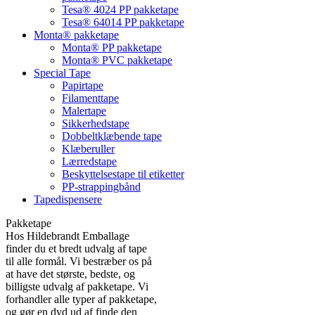
Tesa® 4024 PP pakketape
Tesa® 64014 PP pakketape
Monta® pakketape
Monta® PP pakketape
Monta® PVC pakketape
Special Tape
Papirtape
Filamenttape
Malertape
Sikkerhedstape
Dobbeltklæbende tape
Klæberuller
Lærredstape
Beskyttelsestape til etiketter
PP-strappingbånd
Tapedispensere
Pakketape
Hos Hildebrandt Emballage
finder du et bredt udvalg af tape
til alle formål. Vi bestræber os på
at have det største, bedste, og
billigste udvalg af pakketape. Vi
forhandler alle typer af pakketape,
og gør en dyd ud af finde den