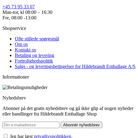
+45 73 95 33 07
Man-tor, kl 08:00 – 16:30
Fre, 08:00 -13:00
Shopservice
Ofte stillede spørgsmål
Om os
Kontakt os
Betaling og levering
Fortrolighedspolitik
Salgs - og leveringsbetingelser for Hildebrandt Emballage A/S
Informationer
Nyhedsbrev
Abonner på det gratis nyhedsbrev og gå ikke glip af nogen nyheder
eller handlinger fra Hildebrandt Emballage Shop
Abonnér nyhedsbrev
Jeg har læst
privatlivspolitikken.