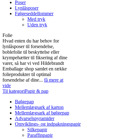
Poser
Lynlåsposer
Følgeseddellommer
Med tryk
Uden tryk
Folie
Hvad enten du har behov for
lynlåsposer til forsendelse,
boblefolie til beskyttelse eller
krympehætter til fiksering af dine
varer, så har vi ved Hildebrandt
Emballage shop samlet en række
folieprodukter til optimal
forsendelse af dine...
få mere at
vide
Til kategoriPapir & pap
Bølgepap
Mellemlægsark af karton
Mellemlægsark af bølgepap
Advarselspyramider
Omviklings- og indpakningspapir
Silkepapir
Paraffinpapir