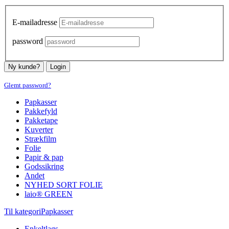
E-mailadresse
password
Ny kunde?
Login
Glemt password?
Papkasser
Pakkefyld
Pakketape
Kuverter
Strækfilm
Folie
Papir & pap
Godssikring
Andet
NYHED SORT FOLIE
laio® GREEN
Til kategoriPapkasser
Enkeltlags