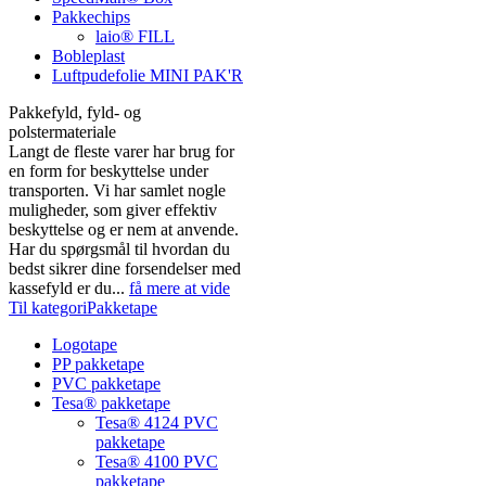
Pakkechips
laio® FILL
Bobleplast
Luftpudefolie MINI PAK'R
Pakkefyld, fyld- og
polstermateriale
Langt de fleste varer har brug for
en form for beskyttelse under
transporten. Vi har samlet nogle
muligheder, som giver effektiv
beskyttelse og er nem at anvende.
Har du spørgsmål til hvordan du
bedst sikrer dine forsendelser med
kassefyld er du...
få mere at vide
Til kategoriPakketape
Logotape
PP pakketape
PVC pakketape
Tesa® pakketape
Tesa® 4124 PVC
pakketape
Tesa® 4100 PVC
pakketape