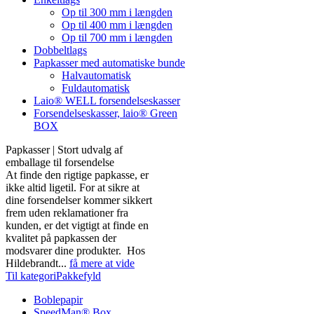
Op til 300 mm i længden
Op til 400 mm i længden
Op til 700 mm i længden
Dobbeltlags
Papkasser med automatiske bunde
Halvautomatisk
Fuldautomatisk
Laio® WELL forsendelseskasser
Forsendelseskasser, laio® Green
BOX
Papkasser | Stort udvalg af
emballage til forsendelse
At finde den rigtige papkasse, er
ikke altid ligetil. For at sikre at
dine forsendelser kommer sikkert
frem uden reklamationer fra
kunden, er det vigtigt at finde en
kvalitet på papkassen der
modsvarer dine produkter. Hos
Hildebrandt...
få mere at vide
Til kategoriPakkefyld
Boblepapir
SpeedMan® Box