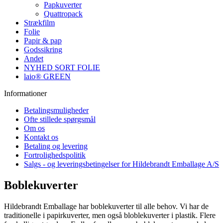
Papkuverter
Quattropack
Strækfilm
Folie
Papir & pap
Godssikring
Andet
NYHED SORT FOLIE
laio® GREEN
Informationer
Betalingsmuligheder
Ofte stillede spørgsmål
Om os
Kontakt os
Betaling og levering
Fortrolighedspolitik
Salgs - og leveringsbetingelser for Hildebrandt Emballage A/S
Boblekuverter
Hildebrandt Emballage har boblekuverter til alle behov. Vi har de
traditionelle i papirkuverter, men også bloblekuverter i plastik. Flere