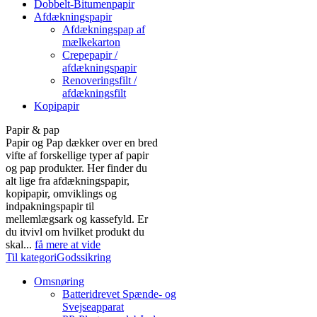
Dobbelt-Bitumenpapir
Afdækningspapir
Afdækningspap af
mælkekarton
Crepepapir /
afdækningspapir
Renoveringsfilt /
afdækningsfilt
Kopipapir
Papir & pap
Papir og Pap dækker over en bred
vifte af forskellige typer af papir
og pap produkter. Her finder du
alt lige fra afdækningspapir,
kopipapir, omviklings og
indpakningspapir til
mellemlægsark og kassefyld. Er
du itvivl om hvilket produkt du
skal...
få mere at vide
Til kategoriGodssikring
Omsnøring
Batteridrevet Spænde- og
Svejseapparat