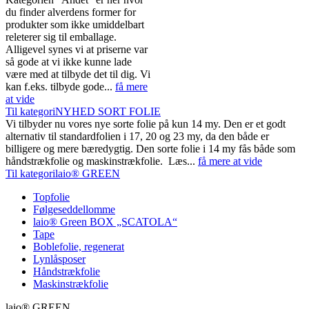
du finder alverdens former for
produkter som ikke umiddelbart
releterer sig til emballage.
Alligevel synes vi at priserne var
så gode at vi ikke kunne lade
være med at tilbyde det til dig. Vi
kan f.eks. tilbyde gode...
få mere
at vide
Til kategoriNYHED SORT FOLIE
Vi tilbyder nu vores nye sorte folie på kun 14 my. Den er et godt
alternativ til standardfolien i 17, 20 og 23 my, da den både er
billigere og mere bæredygtig. Den sorte folie i 14 my fås både som
håndstrækfolie og maskinstrækfolie. Læs...
få mere at vide
Til kategorilaio® GREEN
Topfolie
Følgeseddellomme
laio® Green BOX „SCATOLA“
Tape
Boblefolie, regenerat
Lynlåsposer
Håndstrækfolie
Maskinstrækfolie
laio® GREEN