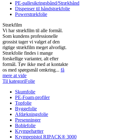
PE-pallesikringsbånd/Strækbånd
Dispenser til håndstrækfolie
Powerstrækfolie
Strækfilm
Vi har strækfilm til alle formål.
Som kundens professionelle
grossist tager vi valget af den
rigtige strækfilm meget alvorligt.
Strækfolie findes i mange
forskellige varianter, alt efter
formål. Tøv ikke med at kontakte
os med spørgsmål omkring...
få
mere at vide
Til kategoriFolie
Skumfolie
PE-Foam-profiler
Topfolie
Byggefolie
Afdækningsfolie
Presenninger
Boblefolie
Krympehætter
Krympepistol RIPACK® 3000