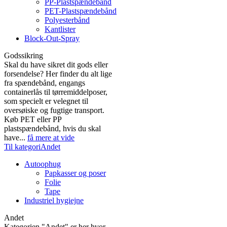
PP-Plastspændebånd
PET-Plastspændebånd
Polyesterbånd
Kantlister
Block-Out-Spray
Godssikring
Skal du have sikret dit gods eller
forsendelse? Her finder du alt lige
fra spændebånd, engangs
containerlås til tørremiddelposer,
som specielt er velegnet til
oversøiske og fugtige transport.
Køb PET eller PP
plastspændebånd, hvis du skal
have...
få mere at vide
Til kategoriAndet
Autoophug
Papkasser og poser
Folie
Tape
Industriel hygiejne
Andet
Kategorien "Andet" er her hvor