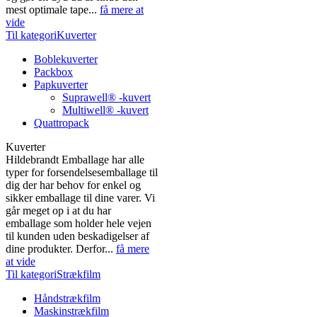
mest optimale tape...
få mere at
vide
Til kategoriKuverter
Boblekuverter
Packbox
Papkuverter
Suprawell® -kuvert
Multiwell® -kuvert
Quattropack
Kuverter
Hildebrandt Emballage har alle
typer for forsendelsesemballage til
dig der har behov for enkel og
sikker emballage til dine varer. Vi
går meget op i at du har
emballage som holder hele vejen
til kunden uden beskadigelser af
dine produkter. Derfor...
få mere
at vide
Til kategoriStrækfilm
Håndstrækfilm
Maskinstrækfilm