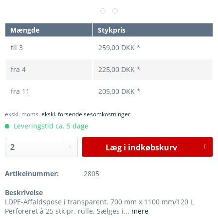
Mængde
Stykpris
til
3
259,00 DKK *
fra
4
225,00 DKK *
fra
11
205,00 DKK *
ekskl. moms.
ekskl. forsendelsesomkostninger
Leveringstid ca. 5 dage
Læg i
indkøbskurv
Artikelnummer:
2805
Beskrivelse
LDPE-Affaldspose i transparent. 700 mm x 1100 mm/120 L
Perforeret à 25 stk pr. rulle. Sælges i...
mere