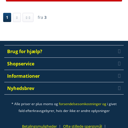
1
fra
3
Brug for hjælp?
Shopservice
Informationer
Nyhedsbrev
* Alle priser er plus moms og
forsendelsesomkostninger og
i givet
fald efterkravsgebyrer, hvis der ikke er andre oplysninger
Betalingsmuligheder
Ofte stillede spørgsmål