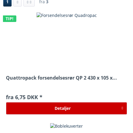
1
fra
3
TIP!
Quattropack forsendelsesrør QP 2 430 x 105 x...
fra 6,75 DKK *
Detaljer