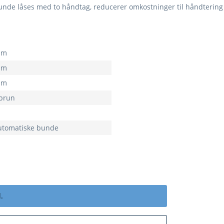
bunde låses med to håndtag, reducerer omkostninger til håndtering
mm
mm
mm
 brun
utomatiske bunde
.