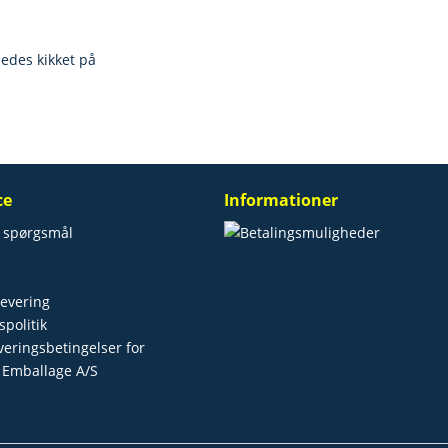
ledes kikket på
ce
Informationer
e spørgsmål
levering
spolitik
everingsbetingelser for
 Emballage A/S