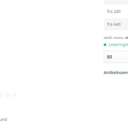
fra
240
fra
640
ekskl. moms.
e
Leveringst
Artikelnum
bund