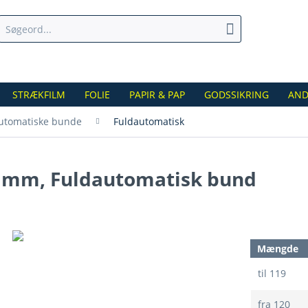
STRÆKFILM
FOLIE
PAPIR & PAP
GODSSIKRING
AND
utomatiske bunde
Fuldautomatisk
74 mm, Fuldautomatisk bund
Mængde
til
119
fra
120