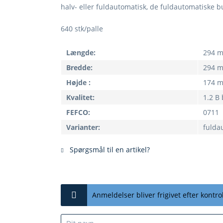
halv- eller fuldautomatisk, de fuldautomatiske 
640 stk/palle
Længde:
294 
Bredde:
294 
Højde :
174 
Kvalitet:
1.2 B
FEFCO:
0711
Varianter:
fulda
Spørgsmål til en artikel?
Anmeldelser bliver frigivet efter kontrol