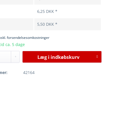
6,25 DKK *
5,50 DKK *
kskl. forsendelsesomkostninger
id ca. 5 dage
Læg i
indkøbskurv
mer:
42164