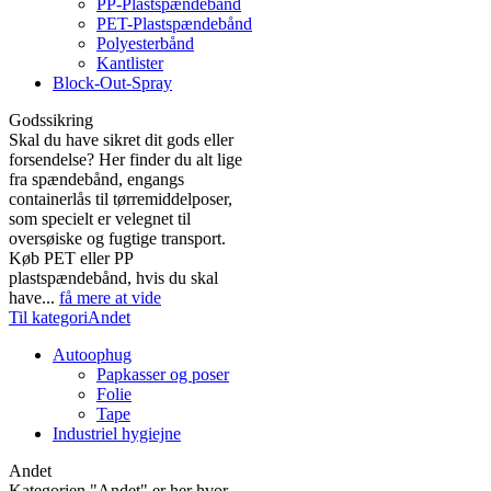
PP-Plastspændebånd
PET-Plastspændebånd
Polyesterbånd
Kantlister
Block-Out-Spray
Godssikring
Skal du have sikret dit gods eller
forsendelse? Her finder du alt lige
fra spændebånd, engangs
containerlås til tørremiddelposer,
som specielt er velegnet til
oversøiske og fugtige transport.
Køb PET eller PP
plastspændebånd, hvis du skal
have...
få mere at vide
Til kategoriAndet
Autoophug
Papkasser og poser
Folie
Tape
Industriel hygiejne
Andet
Kategorien "Andet" er her hvor