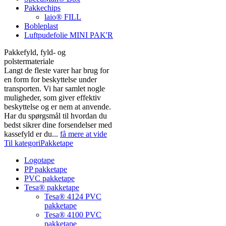
Pakkechips
laio® FILL
Bobleplast
Luftpudefolie MINI PAK'R
Pakkefyld, fyld- og
polstermateriale
Langt de fleste varer har brug for
en form for beskyttelse under
transporten. Vi har samlet nogle
muligheder, som giver effektiv
beskyttelse og er nem at anvende.
Har du spørgsmål til hvordan du
bedst sikrer dine forsendelser med
kassefyld er du...
få mere at vide
Til kategoriPakketape
Logotape
PP pakketape
PVC pakketape
Tesa® pakketape
Tesa® 4124 PVC
pakketape
Tesa® 4100 PVC
pakketape