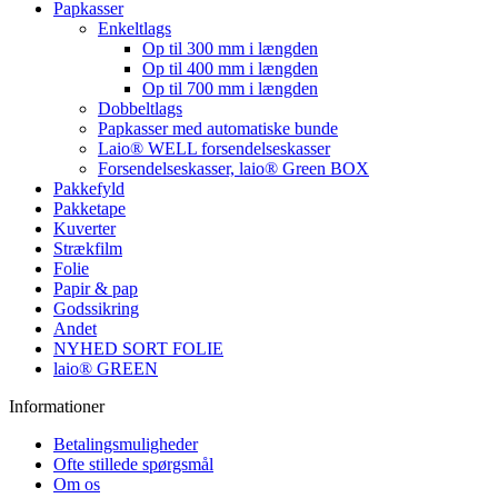
Papkasser
Enkeltlags
Op til 300 mm i længden
Op til 400 mm i længden
Op til 700 mm i længden
Dobbeltlags
Papkasser med automatiske bunde
Laio® WELL forsendelseskasser
Forsendelseskasser, laio® Green BOX
Pakkefyld
Pakketape
Kuverter
Strækfilm
Folie
Papir & pap
Godssikring
Andet
NYHED SORT FOLIE
laio® GREEN
Informationer
Betalingsmuligheder
Ofte stillede spørgsmål
Om os