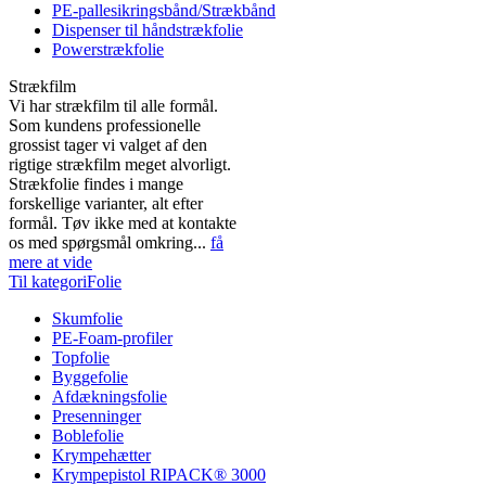
PE-pallesikringsbånd/Strækbånd
Dispenser til håndstrækfolie
Powerstrækfolie
Strækfilm
Vi har strækfilm til alle formål.
Som kundens professionelle
grossist tager vi valget af den
rigtige strækfilm meget alvorligt.
Strækfolie findes i mange
forskellige varianter, alt efter
formål. Tøv ikke med at kontakte
os med spørgsmål omkring...
få
mere at vide
Til kategoriFolie
Skumfolie
PE-Foam-profiler
Topfolie
Byggefolie
Afdækningsfolie
Presenninger
Boblefolie
Krympehætter
Krympepistol RIPACK® 3000