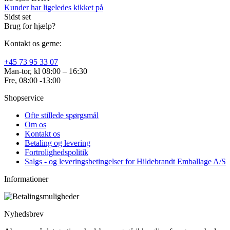
Kunder har ligeledes kikket på
Sidst set
Brug for hjælp?
Kontakt os gerne:
+45 73 95 33 07
Man-tor, kl 08:00 – 16:30
Fre, 08:00 -13:00
Shopservice
Ofte stillede spørgsmål
Om os
Kontakt os
Betaling og levering
Fortrolighedspolitik
Salgs - og leveringsbetingelser for Hildebrandt Emballage A/S
Informationer
Nyhedsbrev