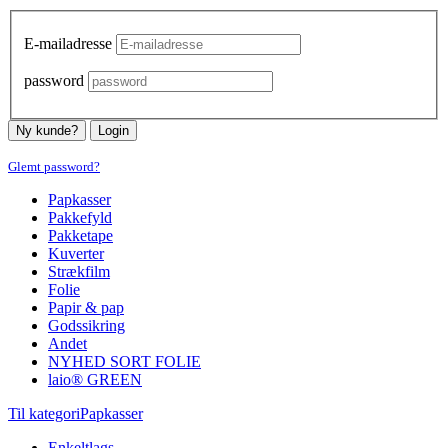
E-mailadresse
password
Ny kunde?
Login
Glemt password?
Papkasser
Pakkefyld
Pakketape
Kuverter
Strækfilm
Folie
Papir & pap
Godssikring
Andet
NYHED SORT FOLIE
laio® GREEN
Til kategoriPapkasser
Enkeltlags