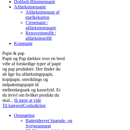
Dobbelt-Bitumenpapir
Afdækningspapir
Afdækningspap af
mælkekarton
Crepepapir /
afdækningspapir
Renoveringsfilt /
afdækningsfilt
Kopipapir
Papir & pap
Papir og Pap dækker over en bred
vifte af forskellige typer af papir
og pap produkter. Her finder du
alt lige fra afdækningspapir,
kopipapir, omviklings og
indpakningspapir til
mellemlægsark og kassefyld. Er
du itvivl om hvilket produkt du
skal...
få mere at vide
Til kategoriGodssikring
Omsnøring
Batteridrevet Spænde- og
Svejseapparat