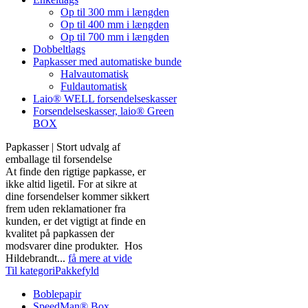
Op til 300 mm i længden
Op til 400 mm i længden
Op til 700 mm i længden
Dobbeltlags
Papkasser med automatiske bunde
Halvautomatisk
Fuldautomatisk
Laio® WELL forsendelseskasser
Forsendelseskasser, laio® Green
BOX
Papkasser | Stort udvalg af
emballage til forsendelse
At finde den rigtige papkasse, er
ikke altid ligetil. For at sikre at
dine forsendelser kommer sikkert
frem uden reklamationer fra
kunden, er det vigtigt at finde en
kvalitet på papkassen der
modsvarer dine produkter. Hos
Hildebrandt...
få mere at vide
Til kategoriPakkefyld
Boblepapir
SpeedMan® Box