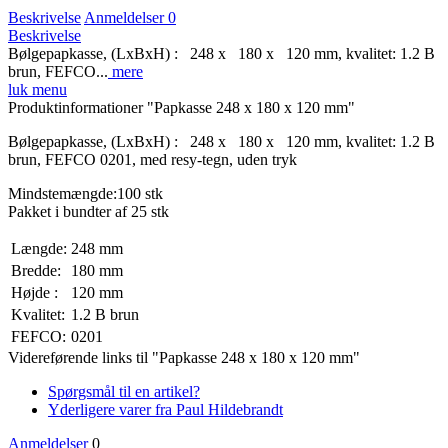
Beskrivelse
Anmeldelser
0
Beskrivelse
Bølgepapkasse, (LxBxH) : 248 x 180 x 120 mm, kvalitet: 1.2 B
brun, FEFCO...
mere
luk menu
Produktinformationer "Papkasse 248 x 180 x 120 mm"
Bølgepapkasse, (LxBxH) : 248 x 180 x 120 mm, kvalitet: 1.2 B
brun, FEFCO 0201, med resy-tegn, uden tryk
Mindstemængde:100 stk
Pakket i bundter af 25 stk
Længde:
248 mm
Bredde:
180 mm
Højde :
120 mm
Kvalitet:
1.2 B brun
FEFCO:
0201
Videreførende links til "Papkasse 248 x 180 x 120 mm"
Spørgsmål til en artikel?
Yderligere varer fra Paul Hildebrandt
Anmeldelser
0