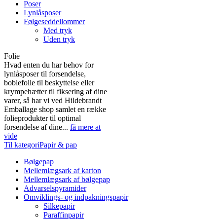
Poser
Lynlåsposer
Følgeseddellommer
Med tryk
Uden tryk
Folie
Hvad enten du har behov for
lynlåsposer til forsendelse,
boblefolie til beskyttelse eller
krympehætter til fiksering af dine
varer, så har vi ved Hildebrandt
Emballage shop samlet en række
folieprodukter til optimal
forsendelse af dine...
få mere at
vide
Til kategoriPapir & pap
Bølgepap
Mellemlægsark af karton
Mellemlægsark af bølgepap
Advarselspyramider
Omviklings- og indpakningspapir
Silkepapir
Paraffinpapir