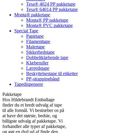
Tesa® 4024 PP pakketape
Tesa® 64014 PP pakketape
Monta® pakketape
Monta® PP pakketape
Monta® PVC pakketape
Special Tape
Papirtape
Filamenttape
Malertape
Sikkerhedstape
Dobbeltklæbende tape
Klæberuller
Lærredstape
Beskyttelsestape til etiketter
PP-strappingbånd
Tapedispensere
Pakketape
Hos Hildebrandt Emballage
finder du et bredt udvalg af tape
til alle formål. Vi bestræber os på
at have det største, bedste, og
billigste udvalg af pakketape. Vi
forhandler alle typer af pakketape,
og gør en dyd ud af finde den