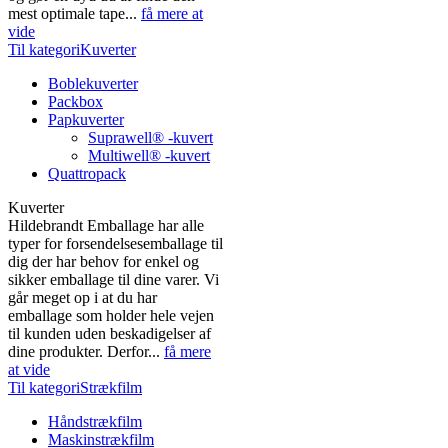
mest optimale tape...
få mere at
vide
Til kategoriKuverter
Boblekuverter
Packbox
Papkuverter
Suprawell® -kuvert
Multiwell® -kuvert
Quattropack
Kuverter
Hildebrandt Emballage har alle
typer for forsendelsesemballage til
dig der har behov for enkel og
sikker emballage til dine varer. Vi
går meget op i at du har
emballage som holder hele vejen
til kunden uden beskadigelser af
dine produkter. Derfor...
få mere
at vide
Til kategoriStrækfilm
Håndstrækfilm
Maskinstrækfilm