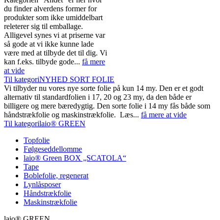
du finder alverdens former for
produkter som ikke umiddelbart
releterer sig til emballage.
Alligevel synes vi at priserne var
så gode at vi ikke kunne lade
være med at tilbyde det til dig. Vi
kan f.eks. tilbyde gode...
få mere
at vide
Til kategoriNYHED SORT FOLIE
Vi tilbyder nu vores nye sorte folie på kun 14 my. Den er et godt
alternativ til standardfolien i 17, 20 og 23 my, da den både er
billigere og mere bæredygtig. Den sorte folie i 14 my fås både som
håndstrækfolie og maskinstrækfolie. Læs...
få mere at vide
Til kategorilaio® GREEN
Topfolie
Følgeseddellomme
laio® Green BOX „SCATOLA“
Tape
Boblefolie, regenerat
Lynlåsposer
Håndstrækfolie
Maskinstrækfolie
laio® GREEN