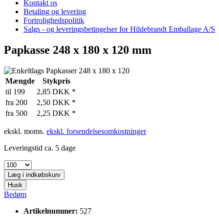
Kontakt os
Betaling og levering
Fortrolighedspolitik
Salgs - og leveringsbetingelser for Hildebrandt Emballage A/S
Papkasse 248 x 180 x 120 mm
Mængde
Stykpris
til
199
2,85 DKK *
fra
200
2,50 DKK *
fra
500
2,25 DKK *
ekskl. moms.
ekskl. forsendelsesomkostninger
Leveringstid ca. 5 dage
Læg i
indkøbskurv
Husk
Bedøm
Artikelnummer:
527