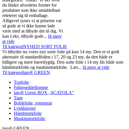
du finder alverdens former for
produkter som ikke umiddelbart
releterer sig til emballage.
Alligevel synes vi at priserne var
så gode at vi ikke kunne lade
være med at tilbyde det til dig. Vi
kan f.eks. tilbyde gode...
få mere
at vide
Til kategoriNYHED SORT FOLIE
Vi tilbyder nu vores nye sorte folie på kun 14 my. Den er et godt
alternativ til standardfolien i 17, 20 og 23 my, da den både er
billigere og mere bæredygtig. Den sorte folie i 14 my fås både som
håndstrækfolie og maskinstrækfolie. Læs...
få mere at vide
Til kategorilaio® GREEN
Topfolie
Følgeseddellomme
laio® Green BOX „SCATOLA“
Tape
Boblefolie, regenerat
Lynlåsposer
Håndstrækfolie
Maskinstrækfolie
laio® GREEN