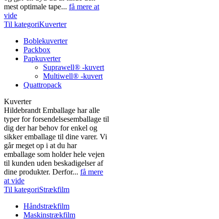
mest optimale tape...
få mere at
vide
Til kategoriKuverter
Boblekuverter
Packbox
Papkuverter
Suprawell® -kuvert
Multiwell® -kuvert
Quattropack
Kuverter
Hildebrandt Emballage har alle
typer for forsendelsesemballage til
dig der har behov for enkel og
sikker emballage til dine varer. Vi
går meget op i at du har
emballage som holder hele vejen
til kunden uden beskadigelser af
dine produkter. Derfor...
få mere
at vide
Til kategoriStrækfilm
Håndstrækfilm
Maskinstrækfilm