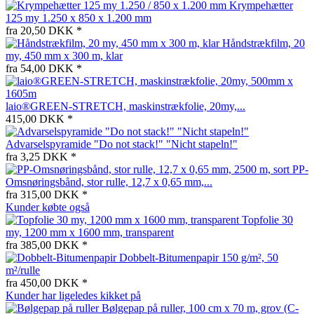
Krympehætter
125 my 1.250 x 850 x 1.200 mm
fra 20,50 DKK *
Håndstrækfilm, 20
my, 450 mm x 300 m, klar
fra 54,00 DKK *
laio®GREEN-STRETCH, maskinstrækfolie, 20my,...
415,00 DKK *
Advarselspyramide "Do not stack!" "Nicht stapeln!"
fra 3,25 DKK *
PP-
Omsnøringsbånd, stor rulle, 12,7 x 0,65 mm,...
fra 315,00 DKK *
Kunder købte også
Topfolie 30
my, 1200 mm x 1600 mm, transparent
fra 385,00 DKK *
Dobbelt-Bitumenpapir 150 g/m², 50
m²/rulle
fra 450,00 DKK *
Kunder har ligeledes kikket på
Bølgepap på ruller, 100 cm x 70 m, grov (C-