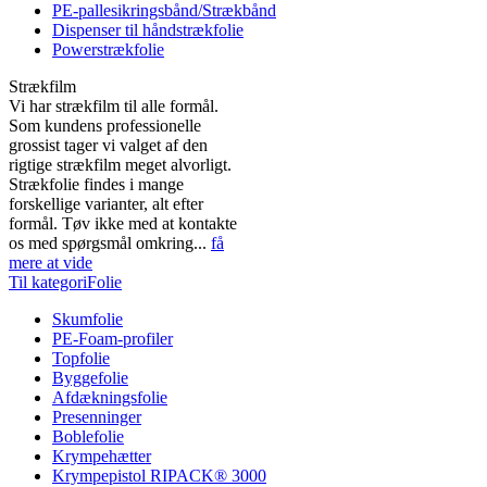
PE-pallesikringsbånd/Strækbånd
Dispenser til håndstrækfolie
Powerstrækfolie
Strækfilm
Vi har strækfilm til alle formål.
Som kundens professionelle
grossist tager vi valget af den
rigtige strækfilm meget alvorligt.
Strækfolie findes i mange
forskellige varianter, alt efter
formål. Tøv ikke med at kontakte
os med spørgsmål omkring...
få
mere at vide
Til kategoriFolie
Skumfolie
PE-Foam-profiler
Topfolie
Byggefolie
Afdækningsfolie
Presenninger
Boblefolie
Krympehætter
Krympepistol RIPACK® 3000