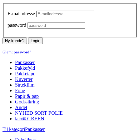
E-mailadresse
password
Ny kunde?
Login
Glemt password?
Papkasser
Pakkefyld
Pakketape
Kuverter
Strækfilm
Folie
Papir & pap
Godssikring
Andet
NYHED SORT FOLIE
laio® GREEN
Til kategoriPapkasser
Enkeltlags