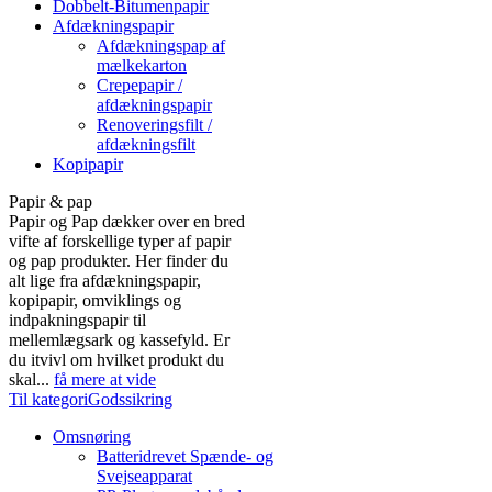
Dobbelt-Bitumenpapir
Afdækningspapir
Afdækningspap af
mælkekarton
Crepepapir /
afdækningspapir
Renoveringsfilt /
afdækningsfilt
Kopipapir
Papir & pap
Papir og Pap dækker over en bred
vifte af forskellige typer af papir
og pap produkter. Her finder du
alt lige fra afdækningspapir,
kopipapir, omviklings og
indpakningspapir til
mellemlægsark og kassefyld. Er
du itvivl om hvilket produkt du
skal...
få mere at vide
Til kategoriGodssikring
Omsnøring
Batteridrevet Spænde- og
Svejseapparat