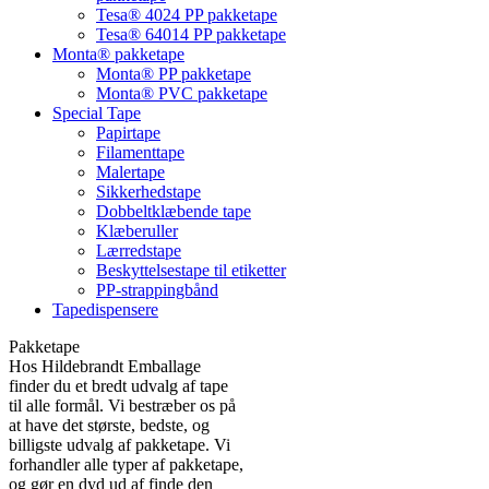
Tesa® 4024 PP pakketape
Tesa® 64014 PP pakketape
Monta® pakketape
Monta® PP pakketape
Monta® PVC pakketape
Special Tape
Papirtape
Filamenttape
Malertape
Sikkerhedstape
Dobbeltklæbende tape
Klæberuller
Lærredstape
Beskyttelsestape til etiketter
PP-strappingbånd
Tapedispensere
Pakketape
Hos Hildebrandt Emballage
finder du et bredt udvalg af tape
til alle formål. Vi bestræber os på
at have det største, bedste, og
billigste udvalg af pakketape. Vi
forhandler alle typer af pakketape,
og gør en dyd ud af finde den