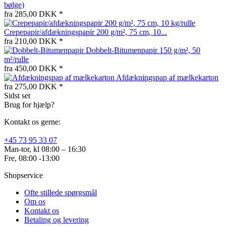
bølge)
fra 285,00 DKK *
Crepepapir/afdækningspapir 200 g/m², 75 cm, 10...
fra 210,00 DKK *
Dobbelt-Bitumenpapir 150 g/m², 50
m²/rulle
fra 450,00 DKK *
Afdækningspap af mælkekarton
fra 275,00 DKK *
Sidst set
Brug for hjælp?
Kontakt os gerne:
+45 73 95 33 07
Man-tor, kl 08:00 – 16:30
Fre, 08:00 -13:00
Shopservice
Ofte stillede spørgsmål
Om os
Kontakt os
Betaling og levering