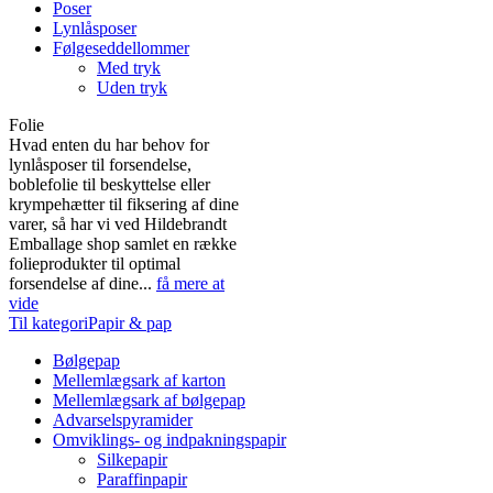
Poser
Lynlåsposer
Følgeseddellommer
Med tryk
Uden tryk
Folie
Hvad enten du har behov for
lynlåsposer til forsendelse,
boblefolie til beskyttelse eller
krympehætter til fiksering af dine
varer, så har vi ved Hildebrandt
Emballage shop samlet en række
folieprodukter til optimal
forsendelse af dine...
få mere at
vide
Til kategoriPapir & pap
Bølgepap
Mellemlægsark af karton
Mellemlægsark af bølgepap
Advarselspyramider
Omviklings- og indpakningspapir
Silkepapir
Paraffinpapir