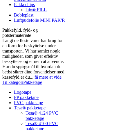
Pakkechips
laio® FILL
Bobleplast
Luftpudefolie MINI PAK'R
Pakkefyld, fyld- og
polstermateriale
Langt de fleste varer har brug for
en form for beskyttelse under
transporten. Vi har samlet nogle
muligheder, som giver effektiv
beskyttelse og er nem at anvende.
Har du spørgsmål til hvordan du
bedst sikrer dine forsendelser med
kassefyld er du...
få mere at vide
Til kategoriPakketape
Logotape
PP pakketape
PVC pakketape
Tesa® pakketape
Tesa® 4124 PVC
pakketape
Tesa® 4100 PVC
pakketape