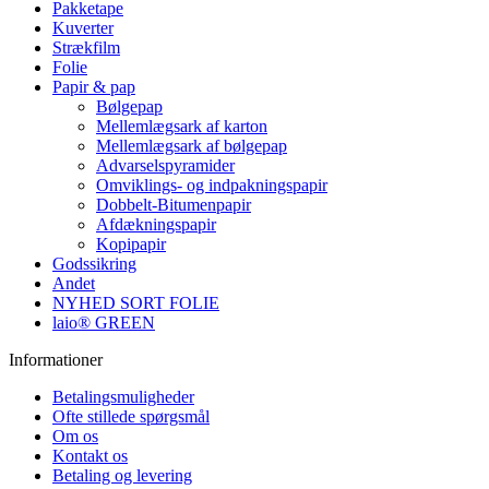
Pakketape
Kuverter
Strækfilm
Folie
Papir & pap
Bølgepap
Mellemlægsark af karton
Mellemlægsark af bølgepap
Advarselspyramider
Omviklings- og indpakningspapir
Dobbelt-Bitumenpapir
Afdækningspapir
Kopipapir
Godssikring
Andet
NYHED SORT FOLIE
laio® GREEN
Informationer
Betalingsmuligheder
Ofte stillede spørgsmål
Om os
Kontakt os
Betaling og levering