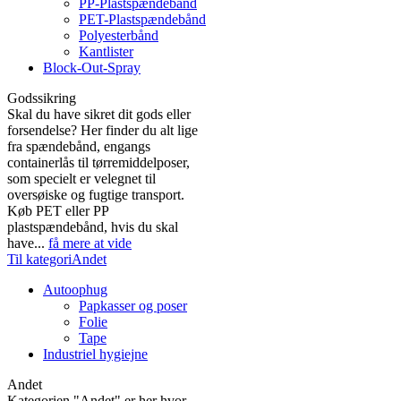
PP-Plastspændebånd
PET-Plastspændebånd
Polyesterbånd
Kantlister
Block-Out-Spray
Godssikring
Skal du have sikret dit gods eller
forsendelse? Her finder du alt lige
fra spændebånd, engangs
containerlås til tørremiddelposer,
som specielt er velegnet til
oversøiske og fugtige transport.
Køb PET eller PP
plastspændebånd, hvis du skal
have...
få mere at vide
Til kategoriAndet
Autoophug
Papkasser og poser
Folie
Tape
Industriel hygiejne
Andet
Kategorien "Andet" er her hvor