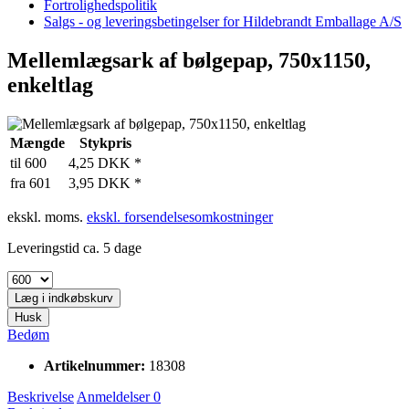
Fortrolighedspolitik
Salgs - og leveringsbetingelser for Hildebrandt Emballage A/S
Mellemlægsark af bølgepap, 750x1150,
enkeltlag
Mængde
Stykpris
til
600
4,25 DKK *
fra
601
3,95 DKK *
ekskl. moms.
ekskl. forsendelsesomkostninger
Leveringstid ca. 5 dage
Læg i
indkøbskurv
Husk
Bedøm
Artikelnummer:
18308
Beskrivelse
Anmeldelser
0