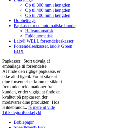
Op til 300 mm i længden
Op til 400 mm i længden
Op til 700 mm i længden
Dobbeltlags
Papkasser med automatiske bunde
Halvautomatisk
Fuldautomatisk
Laio® WELL forsendelseskasser
Forsendelseskasser, laio® Green
BOX
Papkasser | Stort udvalg af
emballage til forsendelse
At finde den rigtige papkasse, er
ikke altid ligetil. For at sikre at
dine forsendelser kommer sikkert
frem uden reklamationer fra
kunden, er det vigtigt at finde en
kvalitet på papkassen der
modsvarer dine produkter. Hos
Hildebrandt...
få mere at vide
Til kategoriPakkefyld
Boblepapir
SpeedMan® Box