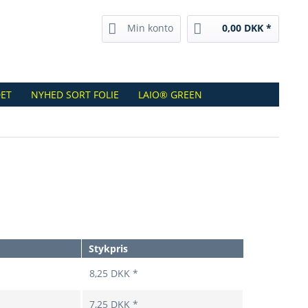
Min konto
0,00 DKK *
ET
NYHED SORT FOLIE
LAIO® GREEN
Stykpris
8,25 DKK *
7,25 DKK *