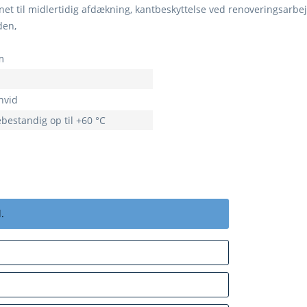
et til midlertidig afdækning, kantbeskyttelse ved renoveringsarbej
den,
m
hvid
bestandig op til +60 °C
.