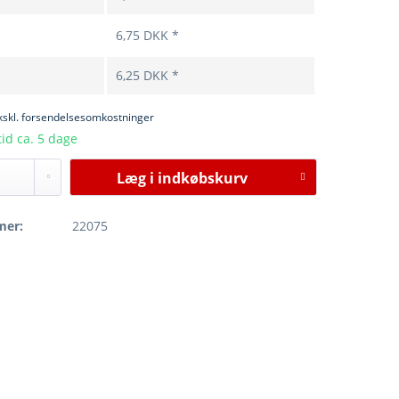
6,75 DKK *
6,25 DKK *
kskl. forsendelsesomkostninger
id ca. 5 dage
Læg i
indkøbskurv
mer:
22075