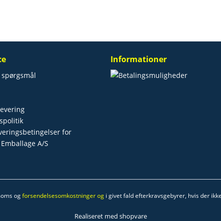
ce
Informationer
e spørgsmål
levering
spolitik
everingsbetingelser for
 Emballage A/S
 moms og
forsendelsesomkostninger og
i givet fald efterkravsgebyrer, hvis der ik
Realiseret med shopvare