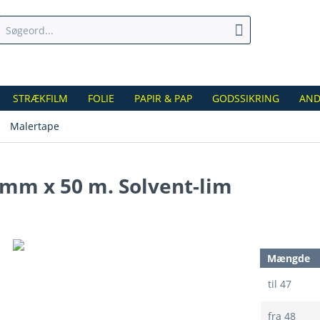
STRÆKFILM
FOLIE
PAPIR & PAP
GODSSIKRING
AND
Malertape
 mm x 50 m. Solvent-lim
Mængde
til
47
fra
48