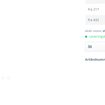
fra
217
fra
432
ekskl. moms.
e
Leveringst
Artikelnum