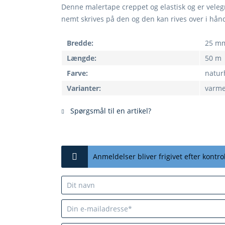
Denne malertape creppet og elastisk og er velegn
nemt skrives på den og den kan rives over i hån
Bredde:
25 m
Længde:
50 m
Farve:
natur
Varianter:
varme
Spørgsmål til en artikel?
Anmeldelser bliver frigivet efter kontrol