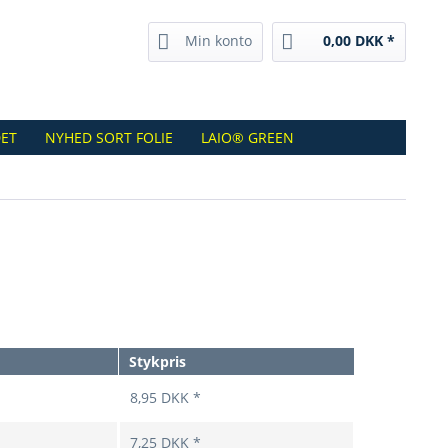
Min konto
0,00 DKK *
ET
NYHED SORT FOLIE
LAIO® GREEN
Stykpris
8,95 DKK *
7,25 DKK *