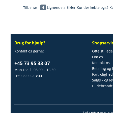
Tilbehør
4
Lignende artikler
Kunder købte også
Ku
Brug for hjælp?
Shopservi
Kontakt os gerne:
Ofte stilled
Om os
+45 73 95 33 07
Kontakt os
Betaling og 
Man-tor, kl 08:00 – 16:30
Fortrolighed
Fre, 08:00 -13:00
Salgs - og l
Hildebrandt
* Alle priser er plus