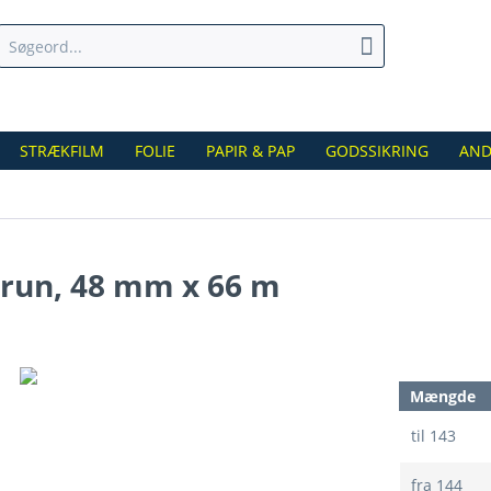
STRÆKFILM
FOLIE
PAPIR & PAP
GODSSIKRING
AND
brun, 48 mm x 66 m
Mængde
til
143
fra
144