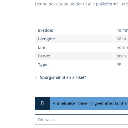
Denne pakketape holder til alle pakkeformål. Me
Bredde:
48 m
Længde:
66 m
Lim:
hotme
Farve:
brun
Type:
PP
Spørgsmål til en artikel?
Anmeldelser bliver frigivet efter kontrol