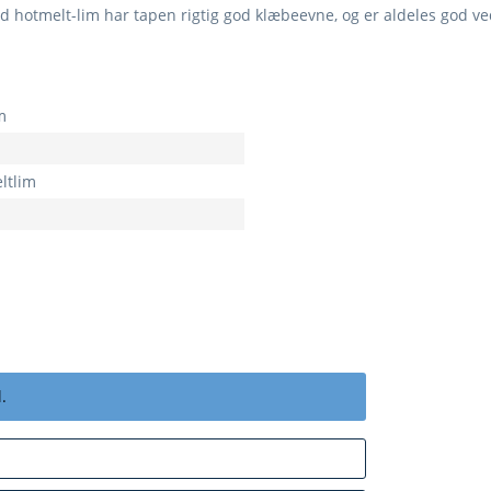
d hotmelt-lim har tapen rigtig god klæbeevne, og er aldeles god ve
m
ltlim
.