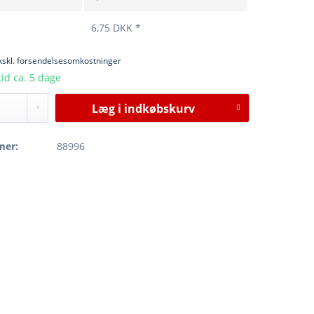
6,75 DKK *
kskl. forsendelsesomkostninger
id ca. 5 dage
Læg i
indkøbskurv
mer:
88996