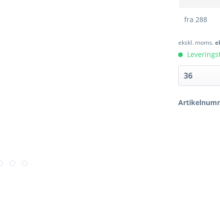
fra
288
ekskl. moms.
e
Leveringst
Artikelnum