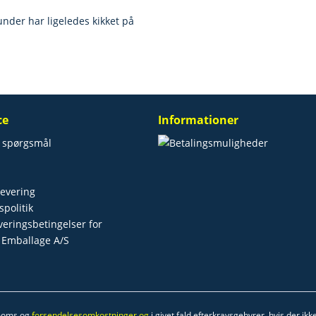
nder har ligeledes kikket på
ce
Informationer
e spørgsmål
levering
spolitik
everingsbetingelser for
 Emballage A/S
 moms og
forsendelsesomkostninger og
i givet fald efterkravsgebyrer, hvis der ik