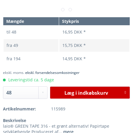
Mængde
Stykpris
til
48
16,95 DKK *
fra
49
15,75 DKK *
fra
194
14,95 DKK *
ekskl. moms.
ekskl. forsendelsesomkostninger
Leveringstid ca. 5 dage
Læg i
indkøbskurv
Artikelnummer:
115989
Beskrivelse
laio® GREEN TAPE 316 - et grønt alternativ! Papirtape
selvklæbende Produceret af...
mere