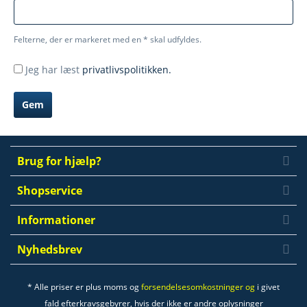
Felterne, der er markeret med en * skal udfyldes.
Jeg har læst
privatlivspolitikken.
Gem
Brug for hjælp?
Shopservice
Informationer
Nyhedsbrev
* Alle priser er plus moms og
forsendelsesomkostninger og
i givet
fald efterkravsgebyrer, hvis der ikke er andre oplysninger